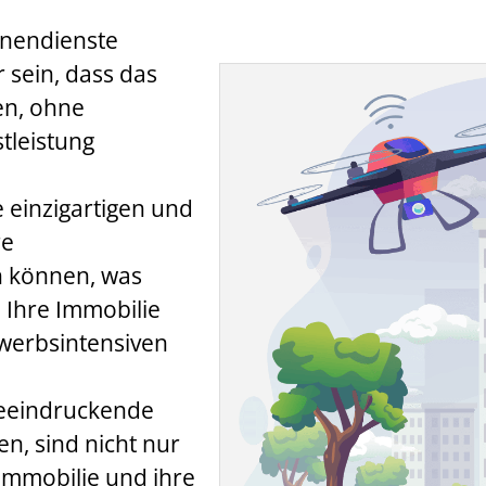
hnendienste
 sein, dass das
ten, ohne
stleistung
 einzigartigen und
re
n können, was
 Ihre Immobilie
werbsintensiven
eeindruckende
, sind nicht nur
 Immobilie und ihre