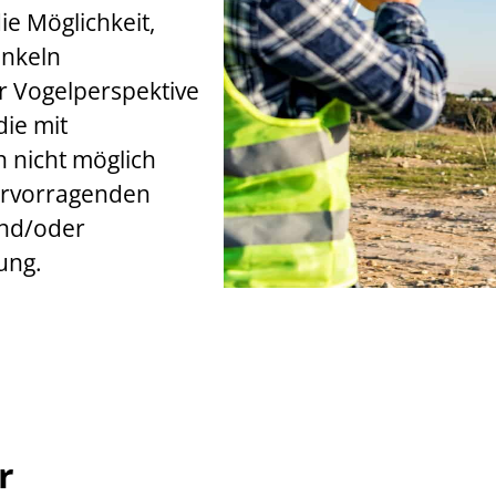
die Möglichkeit,
inkeln
r Vogelperspektive
ie mit
nicht möglich
hervorragenden
und/oder
ung.
r