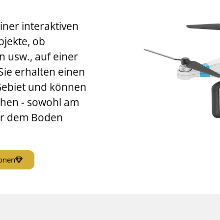
ner interaktiven
bjekte, ob
n usw., auf einer
ie erhalten einen
Gebiet und können
ehen - sowohl am
er dem Boden
ionen