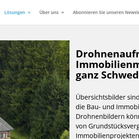
Lösungen
Über uns
Abonnieren Sie unseren Newsl
Drohnenauf
Immobilienm
ganz Schwe
Übersichtsbilder sin
die Bau- und Immobil
Drohnenbildern könne
von Grundstücksver
Immobilienprojekte