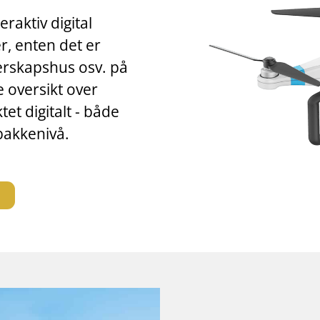
raktiv digital
r, enten det er
rskapshus osv. på
e oversikt over
et digitalt - både
bakkenivå.