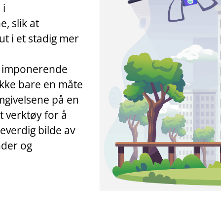
 i
, slik at
t i et stadig mer
 imponerende
ikke bare en måte
mgivelsene på en
 verktøy for å
everdig bilde av
nder og