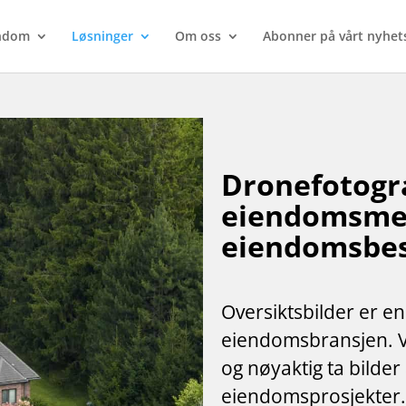
endom
Løsninger
Om oss
Abonner på vårt nyhet
Dronefotogra
eiendomsmeg
eiendomsbesi
Oversiktsbilder er en
eiendomsbransjen. Ve
og nøyaktig ta bilde
eiendomsprosjekter. 