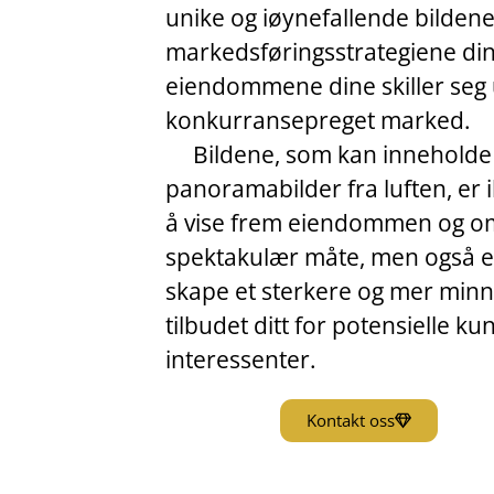
unike og iøynefallende bildene
markedsføringsstrategiene dine
eiendommene dine skiller seg u
konkurransepreget marked.
Bildene, som kan inneholde
panoramabilder fra luften, er 
å vise frem eiendommen og o
spektakulær måte, men også et
skape et sterkere og mer minn
tilbudet ditt for potensielle ku
interessenter.
Kontakt oss
LES MER