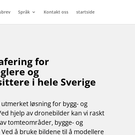
sbrev
Språk
Kontakt oss
startside
fering for
lere og
ttere i hele Sverige
 utmerket løsning for bygg- og
d hjelp av dronebilder kan vi raskt
r av tomteområder, bygge- og
Ved å bruke bildene til å modellere