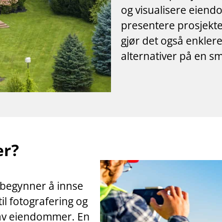
og visualisere eiend
presentere prosjekte
gjør det også enklere
alternativer på en s
er?
 begynner å innse
il fotografering og
g av eiendommer. En