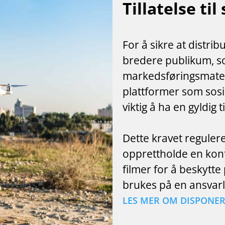
Tillatelse ti
For å sikre at distrib
bredere publikum, s
markedsføringsmaterie
plattformer som sosial
viktig å ha en gyldig t
Dette kravet reguler
opprettholde en kontr
filmer for å beskytte
brukes på en ansvarl
LES MER OM DISPONER