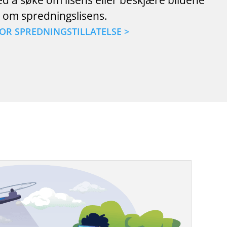
ed å søke om lisens eller beskjære bildene
ke om spredningslisens.
OR SPREDNINGSTILLATELSE >