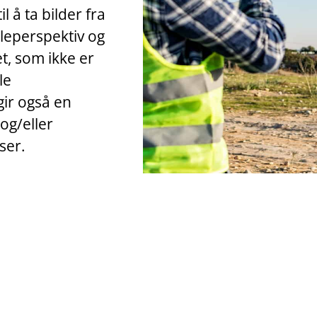
 å ta bilder fra
gleperspektiv og
t, som ikke er
le
gir også en
og/eller
ser.