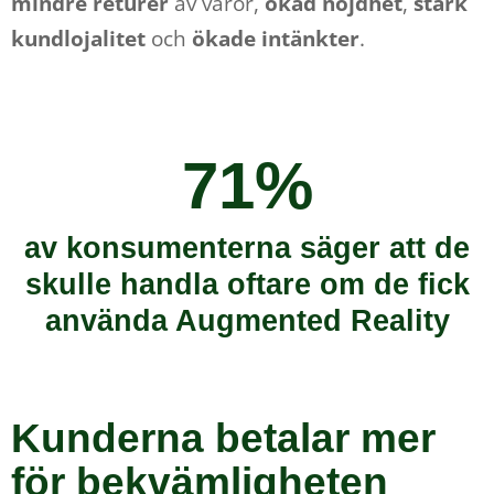
mindre returer
av varor,
ökad nöjdhet
,
stark
kundlojalitet
och
ökade intänkter
.
71%
av konsumenterna säger att de
skulle handla oftare om de fick
använda Augmented Reality
Kunderna betalar mer
för bekvämligheten