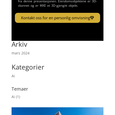
fra denne presentasjonen. Eiendomsobjektene er 3D-
skannet og er IKKE et 3D-gjengitt objekt.
Kontakt oss for en personlig omvisning
Arkiv
mars 2024
Kategorier
Ai
Temaer
Ai
(1)