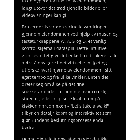
få en dypere forståelse av eiendommen,
langt utover det tradisjonelle bilder eller
videovisninger kan gi.
Brukerne styrer den virtuelle vandringen
gjennom eiendommen ved hjelp av musen og
tastaturknappene W, A, S og D, et vanlig
kontrollskjema i dataspill. Dette intuitive
grensesnittet gjør det enkelt for brukere i alle
aldre å navigere i det virtuelle miljøet og
utforske hvert hjørne av eiendommen i sitt
eget tempo og fra ulike vinkler. Enten det
dreier seg om å se på det fine
snekkerarbeidet, fornemme hvor romslig
stuen er, eller inspisere kvaliteten på
kjøkkeninnredningen - "Let's take a walk!"
tilbyr en detaljrikdom og interaktivitet som
gjør kundens beslutningsprosess enda
bedre.
Denne digitale innovasjonen gjør det ikke