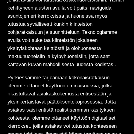
kehittyneen alustan avulla voit paitsi navigoida
asuntojen eri kerroksissa ja huoneissa myös
tutustua syvällisesti kunkin kiinteistön
pohjaratkaisuun ja suunnitteluun. Teknologiamme
avulla voit sukeltaa kiinteistön jokaiseen
yksityiskohtaan keittiöstä ja olohuoneesta
makuuhuoneisiin ja kylpyhuoneisiin, jotta saat
kattavan kuvan mahdollisesta uudesta kodistasi.
Pyrkiessämme tarjoamaan kokonaisratkaisun
olemme ottaneet käyttöön ominaisuuksia, jotka
rikastuttavat asiakaskokemusta entisestään ja
yksinkertaistavat päätöksentekoprosessia. Jotta
asiakas saisi entistä realistisemman käsityksen
kohteesta, olemme ottaneet käyttöön digitaaliset
kierrokset, joilla asiakas voi tutustua kohteeseen