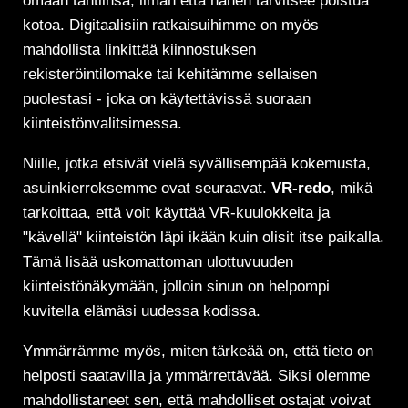
omaan tahtiinsa, ilman että hänen tarvitsee poistua
kotoa. Digitaalisiin ratkaisuihimme on myös
mahdollista linkittää kiinnostuksen
rekisteröintilomake tai kehitämme sellaisen
puolestasi - joka on käytettävissä suoraan
kiinteistönvalitsimessa.
Niille, jotka etsivät vielä syvällisempää kokemusta,
asuinkierroksemme ovat seuraavat.
VR-redo
, mikä
tarkoittaa, että voit käyttää VR-kuulokkeita ja
"kävellä" kiinteistön läpi ikään kuin olisit itse paikalla.
Tämä lisää uskomattoman ulottuvuuden
kiinteistönäkymään, jolloin sinun on helpompi
kuvitella elämäsi uudessa kodissa.
Ymmärrämme myös, miten tärkeää on, että tieto on
helposti saatavilla ja ymmärrettävää. Siksi olemme
mahdollistaneet sen, että mahdolliset ostajat voivat