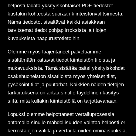
helposti ladata yksityiskohtaiset PDF-tiedostot
kustakin kohteesta suoraan kiinteistönvalitsimesta.
Nämä tiedostot sisältävät kaikki asiakkaan
tarvitsemat tiedot pohjapiirroksista ja tilojen
kuvauksista naapurustotietoihin.
Olemme myös laajentaneet palveluamme
sisältämään kattavat tiedot kiinteistön tiloista ja
mukavuuksista. Tämä sisältää paitsi yksityiskohdat
osakehuoneiston sisätiloista myös yhteiset tilat,
pysäköintitilat ja puutarhat. Kaikkien näiden tietojen
tarkoituksena on antaa sinulle täydellinen käsitys
siitä, mitä kullakin kiinteistöllä on tarjottavanaan.
Lopuksi olemme helpottaneet vertailuprosessia
antamalla sinulle mahdollisuuden vaihtaa helposti eri
kerrostalojen välillä ja vertailla niiden ominaisuuksia,