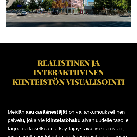
REALISTINEN JA
INTERAKTIIVINEN
KIINTEISTÖN VISUALISOINTI
Meidän
asukasäänestäjät
on vallankumouksellinen
palvelu, joka vie
kiinteistöhaku
aivan uudelle tasolle
tarjoamalla selkeän ja käyttäjäystävällisen alustan,
jonka avulla voi tutustua osakehuoneistoihin. Tämän