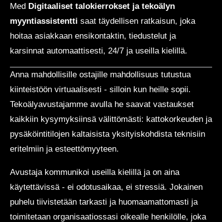
Med
Digitaaliset talokierrokset ja tekoälyn
myyntiassistentti
saat täydellisen ratkaisun, joka
hoitaa asiakkaan ensikontaktin, tiedustelut ja
karsinnat automaattisesti, 24/7 ja useilla kielillä.
Anna mahdollisille ostajille mahdollisuus tutustua
kiinteistöön virtuaalisesti - silloin kun heille sopii.
Tekoälyavustajamme avulla he saavat vastaukset
kaikkiin kysymyksiinsä välittömästi: kattokorkeuden ja
pysäköintitilojen kaltaisista yksityiskohdista teknisiin
eritelmiin ja esteettömyyteen.
Avustaja kommunikoi useilla kielillä ja on aina
käytettävissä - ei odotusaikaa, ei stressiä. Jokainen
puhelu tiivistetään tarkasti ja huomaamattomasti ja
toimitetaan organisaatiossasi oikealle henkilölle, joka