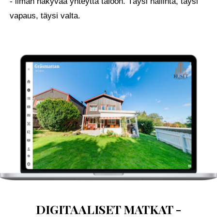
- ilman näkyvää yhteyttä taloon. Täysi hallinta, täysi
olosuhteita. Kyse on siitä, että navigoimme
vapaus, täysi valta.
monimutkaisuuden läpi absoluuttisella
varmuudella.
TUTUSTU
DIGITAALISET MATKAT -