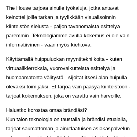
Strateginen
The House tarjoaa sinulle työkaluja, jotka antavat
keinottelijoille tarkan ja tyylikkään visualisoinnin
neuvonta ja
kiinteistön sielusta - paljon tavanomaista esittelyä
paremmin. Teknologiamme avulla kokemus ei ole vain
rakenne
informatiivinen - vaan myös kiehtova.
Käyttämällä huippuluokan myyntitekniikoita - kuten
virtuaalikierroksia, vuorovaikutteista esittelyä ja
Liiketoiminnassa, jossa tarkkuus on
huomaamatonta välitystä - sijoitat itsesi alan huipulla
välttämätöntä, Huset toimii laadun
olevaksi toimijaksi. Et tarjoa vain pääsyä kiinteistöön -
näkymättömänä takaajana. Tarjoamme
tarjoat kokemuksen, joka on varattu vain harvoille.
rakenteellista eheyttä ja hienovaraisia neuvoja,
joita tarvitaan korkealuokkaisissa liiketoimissa.
Haluatko korostaa omaa brändiäsi?
Valittujen välittäjien ja kiinteistönomistajien
Kun talon teknologia on taustalla ja brändisi etualalla,
osalta järjestämme prosessin kulissien takana.
tarjoat saumattoman ja ainutlaatuisen asiakaspalvelun
Emme vain muokkaa tietoja, vaan myös