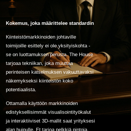
Kokemus, joka määrittelee standardin
Kiinteistömarkkinoiden johtaville
toimijoille esittely ei ole yksityiskohta -
se on luottamuksen perusta. The House
tarjoaa tekniikan, joka muuttaa
perinteisen katselmuksen vakuuttavaksi
näkemykseksi kiinteistön koko
potentiaalista.
Ottamalla käyttöön markkinoiden
edistyksellisimmät visualisointityökalut
ja interaktiiviset 3D-mallit saat yrityksesi
alan huipulle. Et tarjoa pelkkiä pintoja,