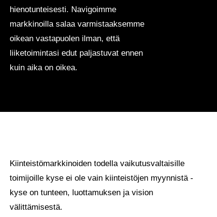
hienotunteisesti. Navigoimme
markkinoilla salaa varmistaaksemme
oikean vastapuolen ilman, että
liiketoimintasi edut paljastuvat ennen
kuin aika on oikea.
01
/
03
Kiinteistömarkkinoiden todella vaikutusvaltaisille
toimijoille kyse ei ole vain kiinteistöjen myynnistä -
kyse on tunteen, luottamuksen ja vision
VISIOMME
välittämisestä.