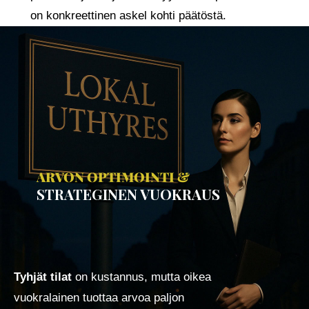
on konkreettinen askel kohti päätöstä.
ARVON OPTIMOINTI &
STRATEGINEN VUOKRAUS
Tyhjät tilat
on kustannus, mutta oikea
vuokralainen tuottaa arvoa paljon