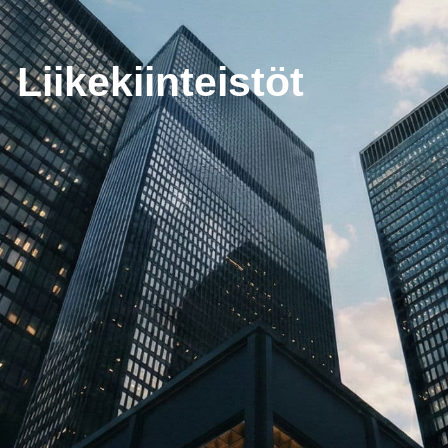
Liikekiinteistöt