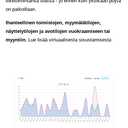
liiketoimintansa tilassa - jo ennen kuin yksikään pöytä
on paikoillaan.
Ihanteellinen toimistojen, myymälätilojen,
näyttelytilojen ja avotilojen vuokraamiseen tai
myyntiin.
Lue lisää virtuaalisesta sisustamisesta