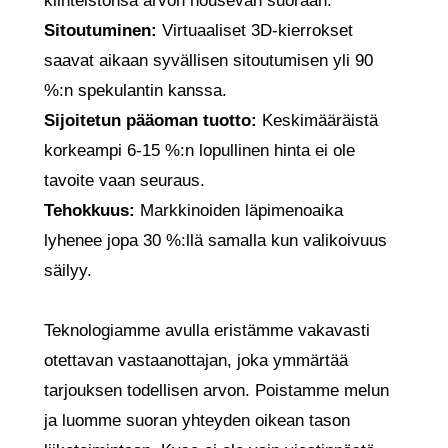
kiinteistönsä arvon nousevan suoraan.
Sitoutuminen:
Virtuaaliset 3D-kierrokset
saavat aikaan syvällisen sitoutumisen yli 90
%:n spekulantin kanssa.
Sijoitetun pääoman tuotto:
Keskimääräistä
korkeampi 6-15 %:n lopullinen hinta ei ole
tavoite vaan seuraus.
Tehokkuus:
Markkinoiden läpimenoaika
lyhenee jopa 30 %:llä samalla kun valikoivuus
säilyy.
Teknologiamme avulla eristämme vakavasti
otettavan vastaanottajan, joka ymmärtää
tarjouksen todellisen arvon. Poistamme melun
ja luomme suoran yhteyden oikean tason