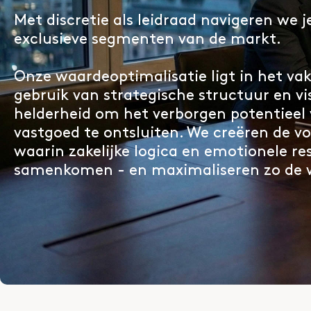
Met discretie als leidraad navigeren we 
Wij vertalen visies naar de visuele w
VERKEN
exclusieve segmenten van de markt.
digitaal ontwerp dat het ware potent
vastlegt
Onze waardeoptimalisatie ligt in het v
gebruik van strategische structuur en vi
helderheid om het verborgen potentieel
vastgoed te ontsluiten. We creëren de 
MEER LEZEN LEES MEER
waarin zakelijke logica en emotionele re
samenkomen - en maximaliseren zo de 