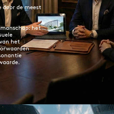
je door de meest
erkelijkheid. Een
ieel van het pand
akmanschap: het
suele
 van het
voorwaarden
sonantie
waarde.