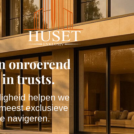
in onroerend
in trusts.
eligheid helpen we
 meest exclusieve
e navigeren.