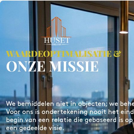
ONZE VISIE
VISUALISATIE
WAARDEOPTIMALISATIE &
Ontw
Digit
ONZE MISSIE
aanwe
We bemiddelen niet in objecten; we behe
We creëren omgevingen die inspirer
Voor ons is ondertekening nooit het ein
A symbiose van esthetiek en functie
begin van een relatie die gebaseerd is op 
een gedeelde visie.