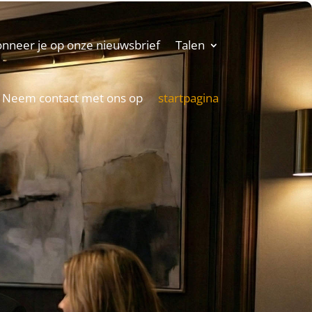
nneer je op onze nieuwsbrief
Talen
Neem contact met ons op
startpagina
d