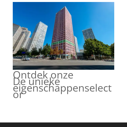
Ontdek onze
De unieke
eigenschappenselect
or