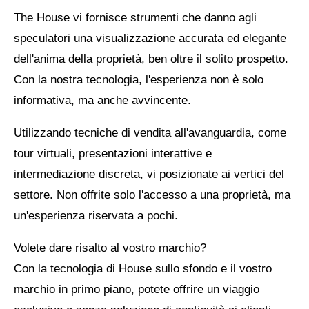
Consulenza
The House vi fornisce strumenti che danno agli
speculatori una visualizzazione accurata ed elegante
strategica e
dell'anima della proprietà, ben oltre il solito prospetto.
Con la nostra tecnologia, l'esperienza non è solo
struttura
informativa, ma anche avvincente.
Utilizzando tecniche di vendita all'avanguardia, come
tour virtuali, presentazioni interattive e
Negli affari in cui la precisione è un
intermediazione discreta, vi posizionate ai vertici del
imperativo, Huset agisce come garante
settore. Non offrite solo l'accesso a una proprietà, ma
invisibile della qualità. Forniamo l'integrità
un'esperienza riservata a pochi.
strutturale e la consulenza discreta necessarie
per transazioni di altissimo livello.
Per i broker
Volete dare risalto al vostro marchio?
e i proprietari di immobili selezionati,
Con la tecnologia di House sullo sfondo e il vostro
orchestriamo il processo dietro le quinte. Non
marchio in primo piano, potete offrire un viaggio
ci limitiamo a modellare i dati, ma modelliamo