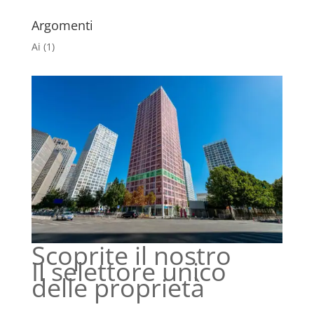
Argomenti
Ai
(1)
Scoprite il nostro
Il selettore unico
delle proprietà